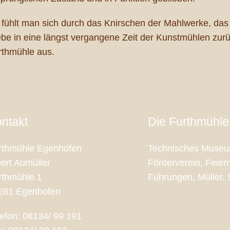
 fühlt man sich durch das Knirschen der Mahlwerke, da
ebe in eine längst vergangene Zeit der Kunstmühlen zur
rthmühle aus.
ntakt
Die Furthmühle
rthmühle Egenhofen
Technisches Museum
bert Aumüller
Förderverein, Feie
rthmühle 1
Führungen, Müller,
281 Egenhofen
lefon: 08134/ 99 191