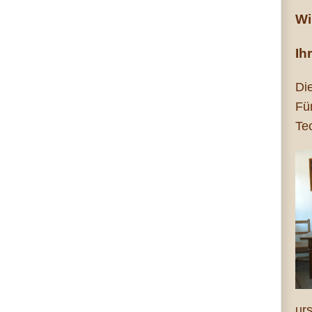
Wi
Ih
Di
Fü
Te
ur