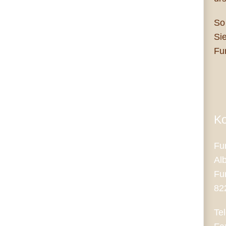
So
Si
Fu
Ko
Fu
Al
Fu
82
Te