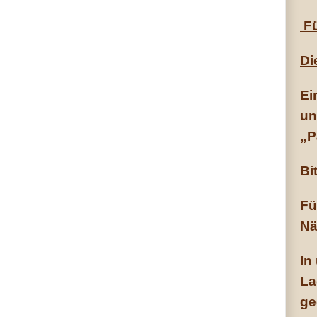
Fü
Di
Ei
un
„P
Bi
Fü
Nä
In
La
ge