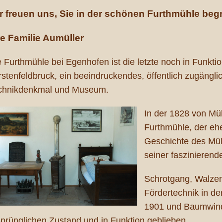
r freuen uns, Sie in der schönen Furthmühle beg
re Familie Aumüller
e Furthmühle bei Egenhofen ist die letzte noch in Funkti
rstenfeldbruck, ein beeindruckendes, öffentlich zugängli
chnikdenkmal und Museum.
In der 1828 von Müh
Furthmühle, der eh
Geschichte des Mül
seiner faszinierend
Schrotgang, Walzen
Fördertechnik in d
1901 und Baumwinde
sprünglichen Zustand und in Funktion geblieben.