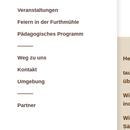
Veranstaltungen
Feiern in der Furthmühle
Pädagogisches Programm
———
Weg zu uns
He
Kontakt
ta
üb
Umgebung
———
Wi
in
Partner
Wi
Sä