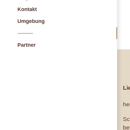
Kontakt
Umgebung
———
Partner
Li
he
Sc
be