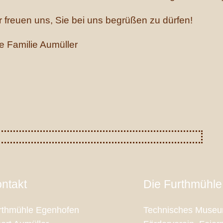
r freuen uns, Sie bei uns begrüßen zu dürfen!
re Familie Aumüller
ntakt
Die Furthmühle
rthmühle Egenhofen
Technisches Museum