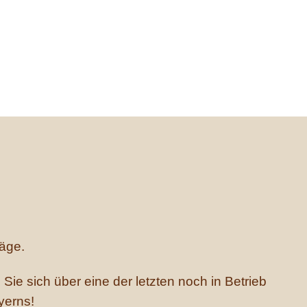
i Egenhofen
 historische Mühle
äge.
ie sich über eine der letzten noch in Betrieb
yerns!